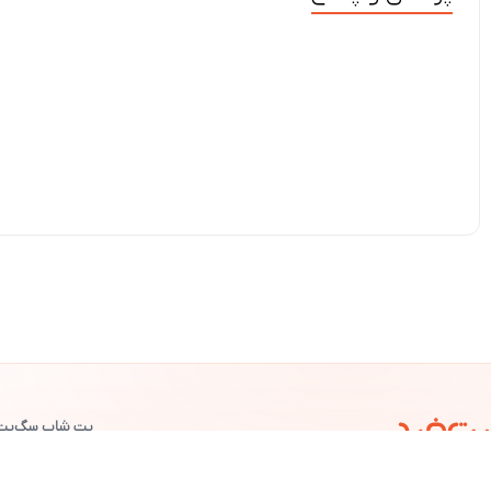
پت شاپ سگ
پت