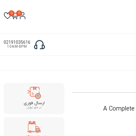
0
0
02191035616
10AM-8PM
ارسال فوری
A Complete 
در شهر تهران