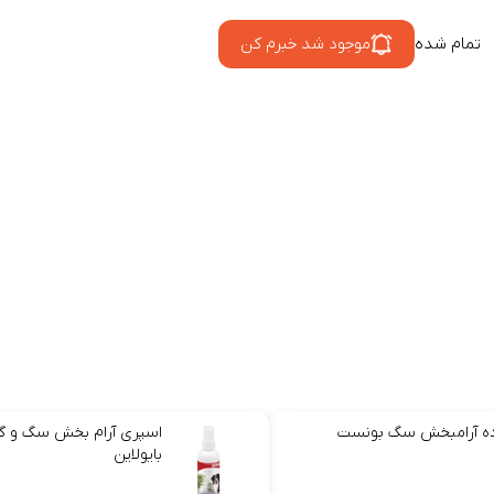
تمام شده
موجود شد خبرم کن
ده آرامبخش سگ بونست
اسپری آرام بخش سگ و گر
بایولاین