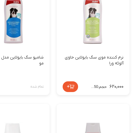
نرم کننده موی سگ بایولاین حاوی
شامپو سگ بایولاین مدل 
آلوئه ورا
مو
+
۶۲۰,۰۰۰
حجم:250 میلی لیتر
تمام شده