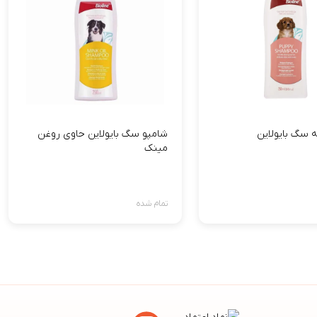
ه سگ بایولاین
شامپو سگ بایولاین حاوی روغن
مینک
تمام شده