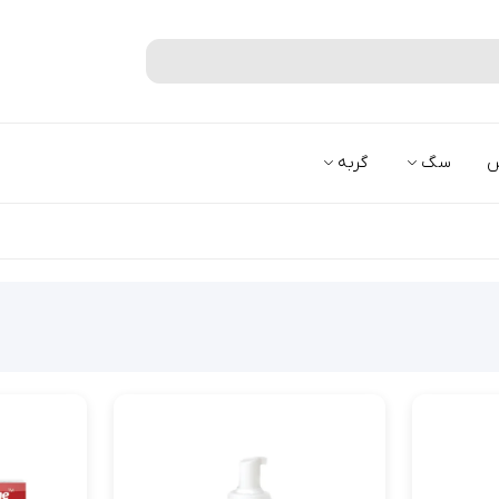
جستجو
س
سگ
گربه