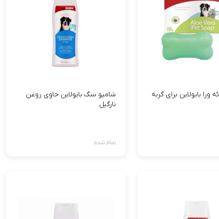
ه ورا بایولاین برای گربه
شامپو سگ بایولاین حاوی روغن
نارگیل
تمام شده