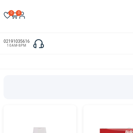
0
0
02191035616
10AM-8PM