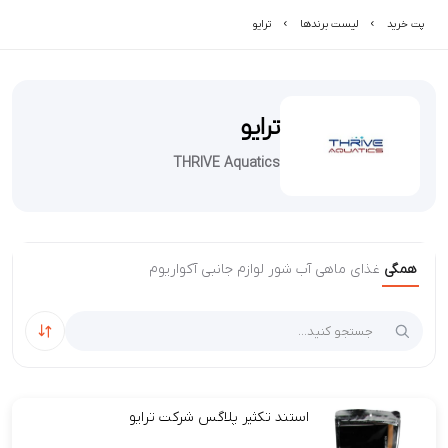
پت خرید
لیست برند‌ها
ترایو
ترایو
THRIVE Aquatics
همگی
غذای ماهی آب شور
لوازم جانبی آکواریوم
مرتب‌سا
استند تکثیر پلاگس شرکت ترایو