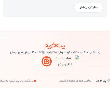
می‌شوند. از جمله معروف‌ترین محصولات آن غذاهای مخصوص
نمایش بیشتر
مشکلات کلیوی، گوارشی و پوستی حیوانات خانگی اشاره کرد.
به طور کلی، محصولات هیلز نسبت به بسیاری از برندهای دیگر
قیمت مناسب‌تری دارند. همچنین، این محصولات باکیفیت به دلیل
فرمولاسیون علمی، مواد اولیه ممتاز و تحقیق‌های دقیق دامپزشکی
پیشنهاد می‌شوند. همه محصولات این برند برای سگ‌ها و گربه‌ها
طراحی شده‌اند و نیازهای خاص آن‌ها را به بهترین شکل برطرف
پت شاپ سگ
پت شاپ گربه
درباره ما
شرایط بازگشت کالا
روش‌های ارسال
می‌کنند. در حال حاضر، بیش از ده‌ها نوع
غذای خشک سگ
و
گربه
تحت عنوان همین برند در پت شاپ پت خرید وجود دارند. در این
صفحه اختصاصی، با برند هیلز بیشتر آشنا می‌شوید تا کیفیت
محصولات آن را بیشتر درک کنید.
©
پت خرید
— تمامی حقوق محفوظ است.
نزدیک‌ترین پت شاپ به شما
تاریخچه برند هیلز
در اواخر دهه 1930، موریس فرانک، مردی نابینا، به همراه سگ
راهنمایش، بادی، در حال تبلیغ سگ‌های راهنما در سرتاسر آمریکا