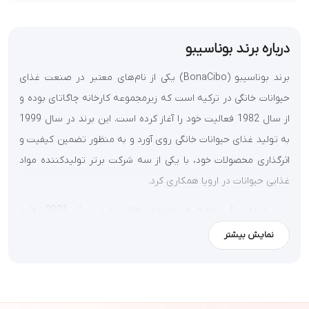
درباره برند بوناسیبو
برند بوناسیبو
(
BonaCibo
) یکی از نام‌های معتبر در صنعت غذای
حیوانات خانگی در ترکیه است که زیرمجموعه کارخانه چاگاتای بوده و
از سال 1982 فعالیت خود را آغاز کرده است. این برند در سال 1999
به تولید غذای حیوانات خانگی روی آورد و به منظور تضمین کیفیت و
اثرگذاری محصولات خود، با یکی از سه شرکت برتر تولیدکننده مواد
غذایی حیوانات در اروپا همکاری کرد.
پس از دو سال تحقیق و توسعه، بوناسیبو در سال 2001 تولید
غذای سگ
و
غذای گربه
را آغاز کرد. محصولات این برند شامل انواع
نمایش بیشتر
غذای خشک، کنسرو، تشویقی‌های متنوع و همچنین
خاک گربه
است.
بوناسیبو با تأکید بر کیفیت بالا و رعایت استانداردهای بین‌المللی، به
نیازهای تغذیه‌ای حیوانات خانگی پاسخ می‌دهد و در تلاش است تا