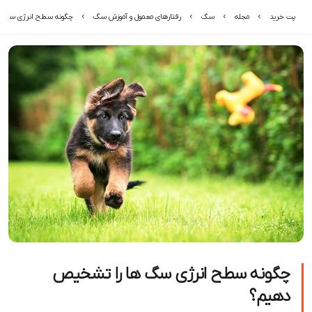
پت خرید
مجله
سگ
رفتارهای معمول و آموزش سگ
چگونه سطح انرژی سگ ه
چگونه سطح انرژی سگ ها را تشخیص
دهیم؟