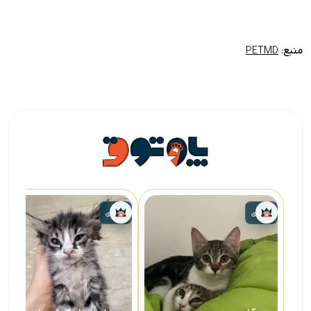
منبع
:
PETMD
واگذاری
واگذاری