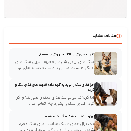
شابه
تفاوت های ژرمن لانگ هیر و ژرمن معمولی
سگ های ژرمن شپرد از محبوب ترین سگ های
خانگی هستند اما این نژاد نیز به دسته های م...
چرا غذای سگ را نباید به گربه داد؟ تفاوت های غذای سگ و
گربه
آیا گربه‌ها می‌توانند غذای سگ را بخورند؟ و اگر
گربه غذای سگ را بخورد چه اتفاقی پ...
بهترین غذای خشک سگ عقیم شده
به دنبال غذای خشک مناسب برای سگ عقیم
شده‌تان هستید؟ رویال کنین، هیلز و نوتری