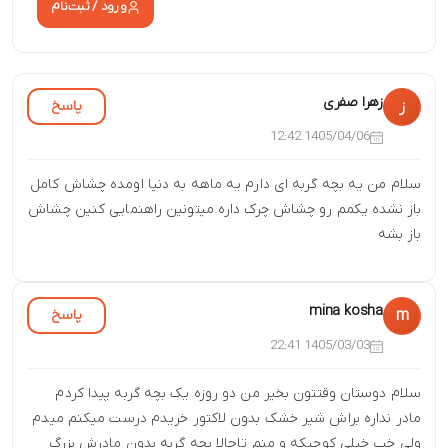
ورود / ثبت‌نام
زهرا صفری
پاسخ
ز
1405/04/06 12:42
سلام من یه بچه گربه ای دارم یه ماهه به دنیا اومده چشاش کامل
باز نشده یکمم رو چشاش چرک داره میتونین راهنمایی کنین چشاش
باز بشه
mina kosha
پاسخ
m
1405/03/03 22:41
سلام دوستان وقتتون بخیر من دو روزه یک بچه گربه پیدا کردم
مادر نداره براش شیر خشک بدون لاکتور خریدم درست میکنم میدم
ولی خب خیلی کوچیکه و منم تاحالا بچه گربه بدون مادرش بزرگ