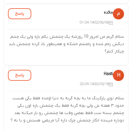
مائده
پاسخ
م
1402/06/06 01:04
سلام گربم من امروز 10 روزشه یک چشمش یکم بازه ولی یک چشم
دیگش زخم شده و زخمشم خشکه و همینطور باد کرده چشمش باید
چیکار کنم؟
Hasti
پاسخ
H
1400/03/18 20:09
سلام توی پارکینگ ما یه بچه گربه به دنیا اومده فقط یکی هست.
حدود ۳ هفته ش ولی بچه گربه فقط یک چشمش بازه اون یکی
چشمم بسته ست فقط بعضی وقت ها چشمش رو باز میکنه بعد
دوباره میبنده انگار چشمش چرک داره آیا مریضی هستش و یا نه ؟