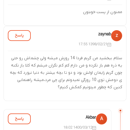
ممنون از پست خوبتون
zaynab
پاسخ
z
1398/02/21 17:55
سلام ببخشید من گربم فردا 14 روزش میشه ولی چشماش رو حتی
یه ذره هم باز نکرده و من دارم کم کم نگران میشم که کلا باز نکنه
چون گربم زایمان اولش بود و دو تا بچه بیشتر به دنیا نیورد که بچه
ی دومش توی 10 روزگی نمیدونم برای چی مرد،میشه راهنمایی
کنین که چطور میتونیم کمکش کنیم؟
Akbar
پاسخ
A
1400/03/12 18:02