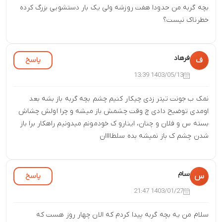
بچه گربه من حدودا هفت روزشه ولی یک بار دستشویی بزرگ کرده
خطرناک نیست؟
فرهاد
پاسخ
ف
1403/05/13 13:39
نمک ب جونت تیتر زدی چیکار کنیم چشم بچه گربه باز بشه بعد
اومدی توضیح دادی چ وقت چشمش باز میشه و چرا اولش چشاش
بسته س و فلان و چنان، اینارو ک خودمونم میدونیم راهکار برا باز
شدن چشم ک باز نمیشه بده سلطاااان
سام
پاسخ
س
1403/01/27 21:47
سلام من یه بچه گربه پیدا کردم که الان چهار روز هست که