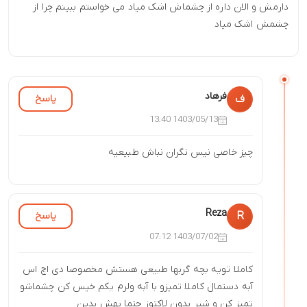
دارمش و الان داره از چشماش اشک میاد می خواستم ببینم چرا از
چشمش اشک میاد
فرهاد
پاسخ
ف
1403/05/13 13:40
چیز خاصی نیس نگران نباش طبیعیه
Reza
پاسخ
R
1403/07/02 07:12
کاملا تویه بچه گربها طبیعی هستش مخصوصا دی اچ اس
آبه دستمال کاملا تمیزو با آبه ولرم یکم خیس کن چشماشو
تمیز کن و شیر بدون لاکتوز حتما بهش بدین