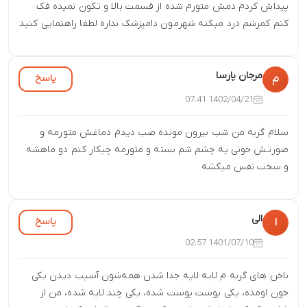
پیداش کردم دمش متورم شده از قسمت بالا و تکون نمیده فک
کنم کمرشم درد میکنه شهرمون دامپزشک نداره لطفا راهنمایی کنید
مرجان پارسا
پاسخ
م
1402/04/21 07:41
سلام گربه من شب بیرون مونده صب دیدم دماغش متورمه و
صورتش خونی یه چشم شم بسته و متورمه چیکار کنم دو ماهشه
و سخت نفس میکشه
الی
پاسخ
ا
1401/07/10 02:57
ناخن های گربه م لایه لایه جدا شدن همه‌شون آسیب دیدن یکی
خون اومده، یکی پوست پوست شده، یکی چند لایه شده، من از