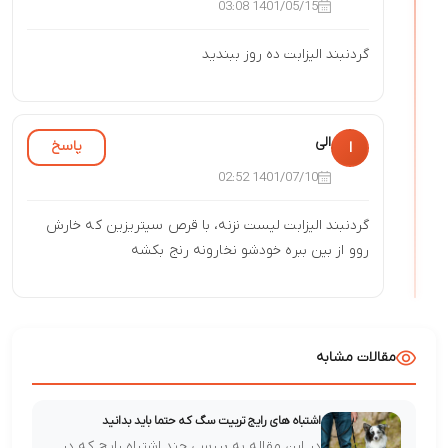
1401/05/15 03:08
گردنبند الیزابت ده روز ببندید
الی
پاسخ
ا
1401/07/10 02:52
گردنبند الیزابت لیست نزنه، با قرص سیتریزین که خارش
روو از بین ببره خودشو نخارونه رنج بکشه
مقالات مشابه
اشتباه های رایج تربیت سگ که حتما باید بدانید
در این مقاله به بررسی چند اشتباه رایج که در