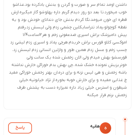
داشتن اومد تمام سر و صورت و گردن و بدنش بادکرده بود.غذاشو
خوب میخورد.تا بعد دو روز دیدم گربم داره پهلوشو گاز میگیره.ازش
قطره ای خون میومد.نگا کردم بدنش جای دندانای خودش بود و یه
نقطه کوچولو.پماد تتراسایکلین چشمی زدم ولی لیسش زد.رفتم
پیش دامپزشک براش اسپری ضدعفونی زخم و هر۱۲ساعت۱/۴
اموکسی کلاو قورس براش خریدم.هرچی پماد و اسپری زدم لیشی زد
چسپ زخم و عسل زدم همین طور و وازلین انسانی زدم لیسش زد.
قورسشو بهش میدم ولی الان زخمش شده یک سانت ولی
خونریزیش نمونده خشک شده..چی بهش بدم خوراکی خارش نداشته
باشه زخمش و هی لیس نزنه.و برای درمان بهتر زخمش خوراکی مفید
چ غذایی مفیده و برای خارش خوبه بخوره.از نژاد خیابونیه.خیلی
شیطون و استرس خیلی زیاد داره نمیزاره دست به پشتش طرف
زخمش بزنم فرار میکنه
هانیه
پاسخ
ه