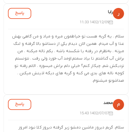
رایا
پاسخ
ر
1402/12/09 11:33
سلام . یه گربه هست تو حیاطمون میره و میاد و من گاهی بهش
غذا و آب میدم. همین الان دیدم یکی از دستاشو بالا گرفته و لنگ
میزنه . به‌نظرم در رفته یا شکسته باشه . یکم ناله میکنه . من
براش آب گذاشتم تا بیاد سمتم.اومد آب خورد ولی رفت . نتونستم
نزدیکش شم. چیکار کنم؟ خیلی دلم براش میسوزه . الانم رفته تو
کوچه ناله های بدی می کنه و گربه های دیگه اذیتش میکنن .
صداشونو میشنوم.
محمد
پاسخ
م
1402/07/07 15:43
سلام. گربم دیروز ماشین دمشو زیر گرفته دیروز کلا نبود امروز