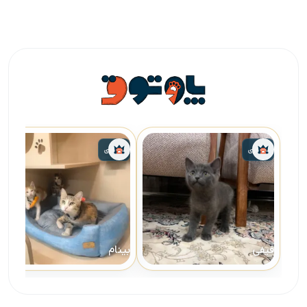
واگذاری
واگذاری
فیفی
بینام