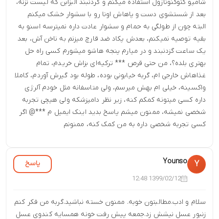
شامپو کتوکنونازول استفاده میکنم و گردنبند البزابن که لیست نزنه،
بعد از شستشوی دست و پاهاش اونا رو با سشوار خشک میکنم
البته چون از طولگی به حمام و سشوار عادت داره نمیترسه اسنو به
بقیه توصیه نمیکنم، بعدش پکاد ضد قارچ میزنم به ناخن آش، بعد
یک ساعت گزدنبند و در میارم پنجه هاشو میشورم کسی راه حل
بهتری بلده؟، من حتی قرص *** ترکیه‌ای بزاش خریدم، تمام
غذاهاش خارجی ام، گربه خیابونی بوده، طوله بود گیرش آوردم، کاملا
واکسینه، خیلی ام بهش میرسم، ولی متاسفانه مثل خودم آلرژی
داره کسی میتونه کمکم کنه، زیر نظر دامپزشکه ولی هیچی تجربه
شخصی نمیشه، ممنون میشم پاسخ بدید اینک ایمیل م ***@ اگر
کسی تجربه شخصی داره به من کمک کنه، ممنونم
Younso
پاسخ
Y
1399/02/12 12:48
سلام و ادب.مطالبتون خوبه. ممنون خسته نباشید.گربه من فکر کنم
زنبور عسل نیشش زد.جمعه پیش رفت خونه همسایه کندوی عسل