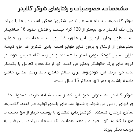
مشخصات، خصوصیات و رفتارهای شوگر گلایدر
شوگر گلایدرها ، با نام مستعار "بادپر شکری" ممکن است دل ما را ببرند.
وزن یک گلایدر بالغ، بیشتر از 120 گرم نیست و قدش حدود 16 سانتیمتر
است. طول زمان بارداری این جانور، 17 روز است. جذابیت این حیوان،
سقوطش از ارتفاع و پرش های طولی است. بادپر شکری ها جزو کیسه
داران بسیار کوچک بومی استرالیا هستند و در زیستگاه طبیعی خود، در
گروه های بزرگ خانوادگی زندگی می کنند آنها از نظافت و تعامل با یکدیگر
لذت می برند. این کوچولوها برای سالم ماندن باید رژیم غذایی خاصی
داشته باشند و عمر آنها حداکثر 15 سال است.
شوگر گلایدر به عنوان حیواناتی که زیست شبانه دارند، معمولاً جذب
چراغهای روشن می شوند و شبها صداهای بلندی تولید می کنند. گلایدرها
ساکن درختان هستند ، کوهنوردانی مشتاق با پوست خزدار از مچ دست تا
مچ پا که به آنها اجازه می دهد همانند یک سنجاب پرنده، از درختی به
درخت دیگر بپرند.