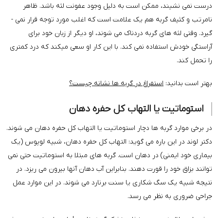
درست نمی ­نشیند، ممکن است به دلیل وجود عفونت لثه باشد. ظاهر
نامرتب و کثیف گربه هم یک علامت است که اغلب مورد توجه قرار نمی ­
گیرد. وقتی لثه ­های گربه دردناک می­ شوند، او دیگر از زبان خود برای
آراستگی خودش استفاده نمی کند. با این کار او سعی می­کند که درد کمتری
را تحمل کند.
بهتر است بدانید:
استفراغ در گربه ها نشانه چیست؟
استوماتیت یا التهاب کل حفره دهان
در برخی موارد گربه ها دچار استوماتیت یا التهاب کل حفره دهان می ­شوند.
دکتر لوند در این باره می­ گوید: التهاب کل حفره دهان، شبیه لوپوس (یک
بیماری خود ایمنی) در دهان است. گربه های مبتلا به استوماتیت حتی نمی
­توانند بزاق خود را قورت دهند. بنابراین آب دهان آنها بیرون می­ ریزد. در
نتیجه شبیه یک سگ شکاری یا سنت برنارد می ­شوند. در این موارد عمل
جراحی ضروری به نظر می­ رسد.