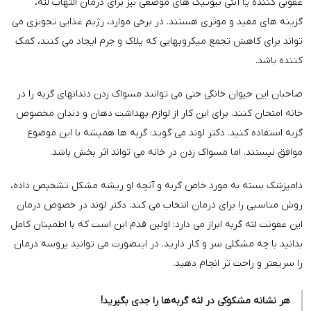
عفونی کننده یا آنتی بیوتیک های موضعی نیز برای درمان التهاب لثه،
گزینه­ های مفید و موثری هستند. در برخی موارد، رژیم غذایی تجویزی می
­تواند برای کاهش تجمع میکروب­هایی که پلاک و جرم ایجاد می­ کنند، کمک
کننده باشد.
صاحبان این حیوان خانگی حتی می­ توانند مسواک زدن دندان­های گربه را در
خانه امتحان کنند. برای این کار از لوازم بهداشت دهان و دندان مخصوص
گربه استفاده کنید. دکتر لوند می گوید: گربه­ ها همیشه با این موضوع
موافق نیستند. اما مسواک زدن در خانه می­ تواند اثر بخش باشد.
دامپزشک بسته به مورد خاص گربه و آنچه او ریشه مشکل تشخیص داده،
روش مناسبی را برای درمان انتخاب می ­کند. دکتر لوند در خصوص درمان
این عفونت لثه گربه ابراز می ­دارد: اولین قدم این است که با اطمینان کامل
بدانید با چه مشکلی سر و کار دارید. در اینصورت می­ توانید پروسه درمان
را سریعتر و راحت­ تر انجام دهید.
هر نشانه مشکوکی در لثه گربه‌ها را جدی بگیرید!