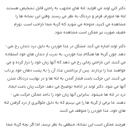
دکتر کتی لوند می ­افزاید: لثه های ملتهب به راحتی قابل تشخیص هستند.
لثه ­ها متورم، قرمز و دردناک به نظر می ­رسند. وقتی این نشانه ها را
مشاهده می ­کنید، متوجه می ­شوید که گربه شما ناراحت است. تورم
خفیف صورت نیز ممکن است مشاهده شود.
دکتر لوند اشاره می ­کند: مشکل در غذا خوردن به دلیل درد دندان رخ نمی ­
دهد. چون گربه ها هنگام غذا خوردن، به ندرت از دندان های خود استفاده
می کنند. این ناراحتی زمانی رخ می دهد که آنها زبان خود را دراز کرده و می
خواهند غذا را بر­دارند. پس از برداشتن غذا، آن را به پشت دهان خود پرتاب
می ­کنند. این حرکت باعث فشار آمدن به لثه ها و در نهایت دردناک شدن
آنها می ­شود. دکتر لوند در ادامه توضیح می ­دهد: حرکت زبان باعث ایجاد
درد در لثه ­ها می­شود. بنابراین آنها زبان خود را تاحد ممکن حرکت نمی ­
دهند. ما برخی از گربه ها را می بینیم که به دلیل جلوگیری از درد گرفتن لثه
های خود، غذا خوردن را متوقف می ­کنند.
هرچند ممکن است این نشانه، منطقی به نظر نرسد، اما اگر بچه گربه شما