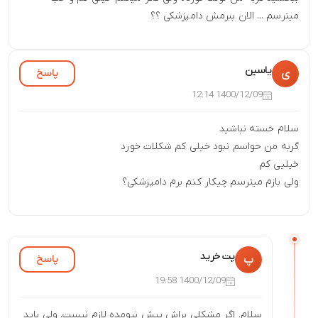
میترسم ... الان ببرمش دامپزشکی ؟؟
یاسین
پاسخ
ی
1400/12/09 12:14
سلام خسته نباشید
گربه من حواسم نبود خیلی کم شکلات خورد
خیلیی کم
ولی بازم میترسم چیکار کنم برم دامپزشکی؟
پت خرید
پاسخ
پ
1400/12/09 19:58
سلام. اگر مشکلی براش پیش نیومده لازم نیست. ولی باید