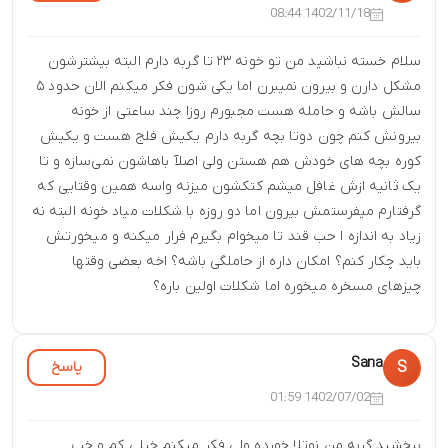
1402/11/18 08:44
سلام خسته نباشید من تو خونه ۲۳ تا گربه دارم البته بیشترشون
مشکل دارن و بیرون نمیبرن اما یکی شون فکر میکنم الان حدود ۵
سالش باشه و حامله هست مجبورم روزا چند ساعتی از خونه
بیرونش کنم چون دوتا بچه گربه دارم یکیش فلج هست و یکیش
کوره بچه های خودش هم هستن ولی اصلآ باهاشون نمی‌سازه و تا
یک ثانیه ازش غافل میشم کتکشون میزنه واسه همین وقتایی که
گرفتارم میفرستمش بیرون اما دو روزه با شکلات میاد خونه البته نه
زیاد به اندازه ا حب قند تا میخوام بگیرم فرار میکنه و میخورتش
باید چکار کنم؟ امکان داره از حاملگی باشه؟ اخه بعضی وقتها
چیزهای مسخره میخوره اما شکلات اولین باره؟
Sana
پاسخ
S
1402/07/02 01:59
ببخشید گربه من نوتلا خورده ولی فکر میکنم خیلی کم و خب